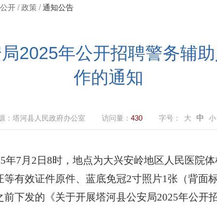
公开
/
政策
/
通知公告
局2025年公开招聘警务辅
作的通知
源：
塔河县人民政府办公室
访问量：
430
字号：
大
中
小
2
5
年
7
月
2
日
8
时，地点为大兴安岭地区人民医院
体
证等有效证件原件、蓝底免冠
2寸照片1张（背面
之前
下发的《关于开展塔河县公安局
2025年公