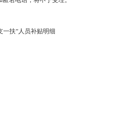
和匿名电话，将不予受理。
支一扶”
人员
补贴
明细