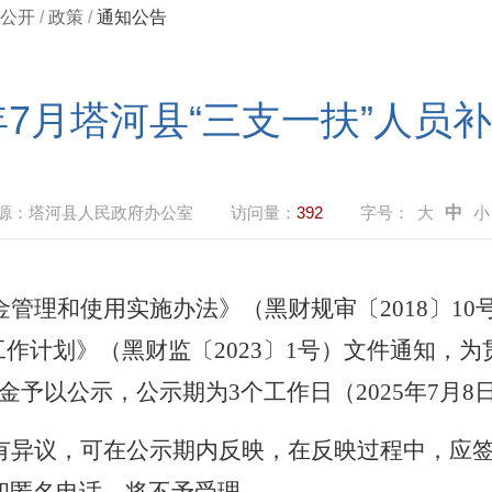
公开
/
政策
/
通知公告
5年7月塔河县“三支一扶”人员
源：
塔河县人民政府办公室
访问量：
392
字号：
大
中
小
金管理和使用实施办法》（黑财规审
〔
2
018
〕
10
工作计划》（
黑
财监
〔
2
023
〕
1
号）
文件
通知
，为
资金
予以公示
，公示期为
3个工作日（2025年7月8日-
有异议，
可在公示期内反映，在反映过程中，应