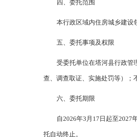
四、委托范围
本行政区域内住房城乡建设
五、委托事项及权限
受委托单位
在塔河县行政管
查、调查取证、实施处罚等）
；
六、委托期限
自
2026
年
3
月
17
日起至
2027
托自动终止。