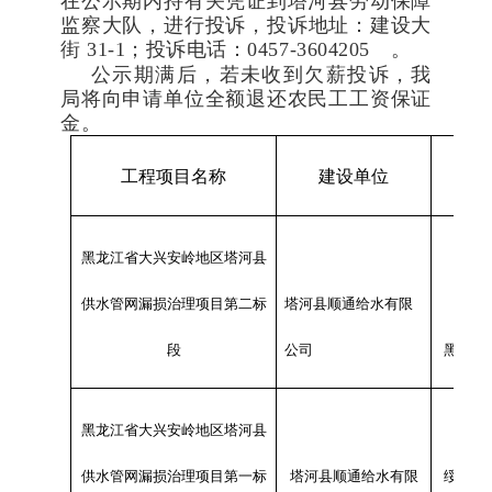
在公示期内持有关凭证到
塔河县
劳动保障
监察
大队，
进行投诉，投诉地址：建设大
街
31-1；投诉电话：045
7
-
3604205
。
公示期满后，若未收到欠薪投诉，我
局将向申请单位全额退还农民工工资保证
金。
工程项目名称
建设单位
黑龙江省大兴安岭地区塔河县
供水管网漏损治理项目第二标
塔河县顺通给水有限
段
公司
黑龙江
黑龙江省大兴安岭地区塔河县
供水管网漏损治理项目第一标
塔河县顺通给水有限
绥化市