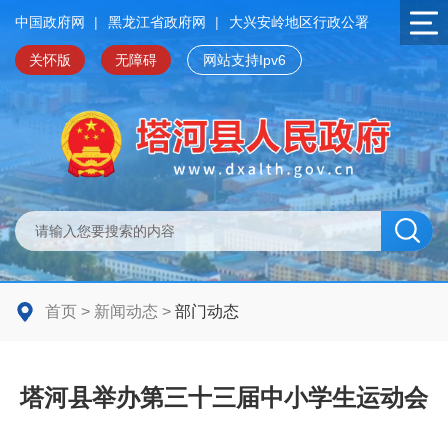
中国政府网
|
黑龙江省政府网
|
大兴安岭地区行政公署
关怀版
无障碍
网站支持Ipv6
首页
>
新闻动态
>
部门动态
塔河县举办第三十三届中小学生运动会