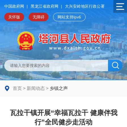
中国政府网
|
黑龙江省政府网
|
大兴安岭地区行政公署
关怀版
无障碍
网站支持Ipv6
首页
>
新闻动态
>
乡镇之声
瓦拉干镇开展“幸福瓦拉干 健康伴我
行”全民健步走活动