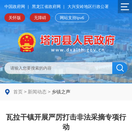
中国政府网
|
黑龙江省政府网
|
大兴安岭地区行政公署
关怀版
无障碍
网站支持Ipv6
首页
>
新闻动态
>
乡镇之声
瓦拉干镇开展严厉打击非法采摘专项行
动