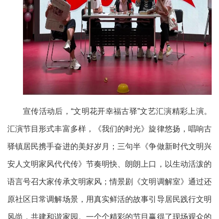
宣传活动后，“文明花开幸福古驿”文艺汇演精彩上演。
汇演节目形式丰富多样，《我们的时光》旋律悠扬，唱响古
驿镇居民携手奋进的美好岁月；三句半《争做新时代文明兴
安人文明家风代代传》节奏明快、朗朗上口，以生动活泼的
语言号召大家传承文明家风；情景剧《文明调解室》通过还
原社区日常调解场景，用真实鲜活的故事引导居民践行文明
风尚，共建和谐家园。一个个精彩的节目赢得了现场观众的