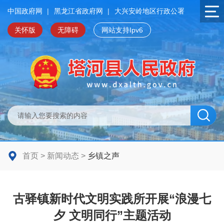
中国政府网
|
黑龙江省政府网
|
大兴安岭地区行政公署
关怀版
无障碍
网站支持Ipv6
首页
>
新闻动态
>
乡镇之声
古驿镇新时代文明实践所开展“浪漫七
夕 文明同行”主题活动