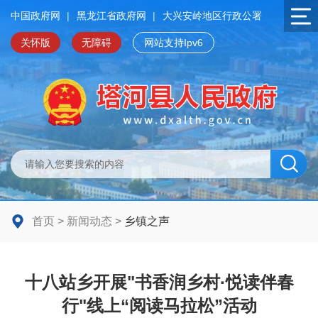
中国政府网
|
黑龙江省政府网
|
大兴安岭地区行政公署
关怀版
无障碍
网站支持Ipv6
首页
>
新闻动态
>
乡镇之声
十八站乡开展"书香润乡村·悦读伴春
行"线上“阅读马拉松”活动