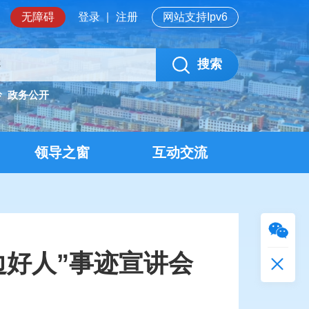
无障碍
登录
|
注册
网站支持Ipv6
搜索
岭
政务公开
领导之窗
互动交流
边好人”事迹宣讲会