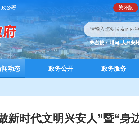
行政公署
关怀版
热点搜：
塔河
大兴安
新闻动态
政务公开
政务服务
做新时代文明兴安人”暨“身