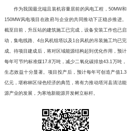
作为我国最北端且装机容量居前的风电工程，
50MW
和
150MW风电项目在政府与企业的共同推动下正稳步推进。
截至目前，升压站的建筑施工已完成，设备安装工作也已启
动，集电线路、4台风机组塔以及1台风机的吊装施工均已完
成。待项目建成后，将对区域能源结构起到优化作用，预计
每年可节约标准煤17.8万吨，减少二氧化碳排放43.1万吨，
生态效益十分显著。项目投产后，预计每年可创造产值1.3
亿元，堪称林区绿色经济的典范，将有力推动塔河县清洁能
源产业的发展，为寒地新能源开发树立标杆
。