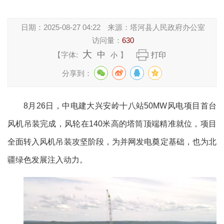
日期：
2025-08-27 04:22
来源：
塔河县人民政府办公室
访问量：
630
大
中
【字体:
】
打印
小
分享到：
8月2
6
日，中电建大兴安岭十八站
50MW风电项目首台
风机吊装完成，风轮在
14
0米高的塔筒顶端精准就位，项目
全面转入风机吊装攻坚阶段，为并网发电奠定基础，也为北
疆绿色发展注入动力。