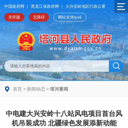
中国政府网
|
黑龙江省政府网
|
大兴安岭地区行政公署
关怀版
无障碍
网站支持Ipv6
首页
>
新闻动态
>
塔河要闻
中电建大兴安岭十八站风电项目首台风
机吊装成功 北疆绿色发展添新动能