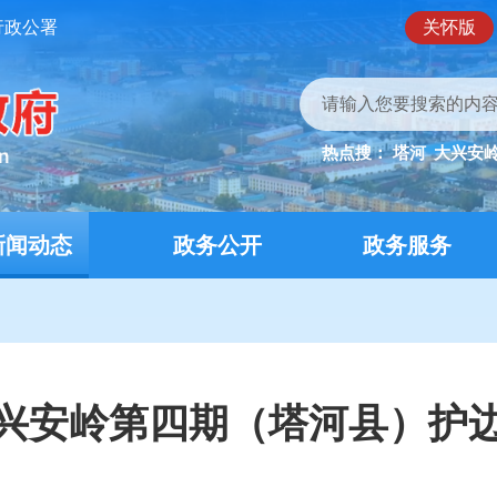
行政公署
关怀版
热点搜：
塔河
大兴安
新闻动态
政务公开
政务服务
兴安岭第四期（塔河县）护