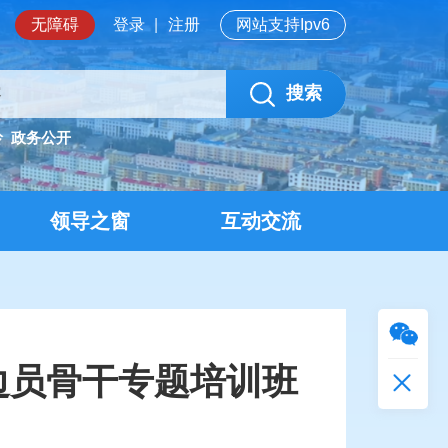
无障碍
登录
|
注册
网站支持Ipv6
搜索
岭
政务公开
领导之窗
互动交流
边员骨干专题培训班