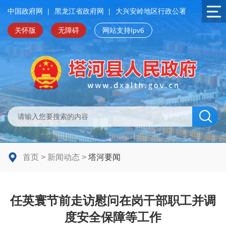
中国政府网
|
黑龙江省政府网
|
大兴安岭地区行政公署
关怀版
无障碍
网站支持Ipv6
首页
>
新闻动态
>
塔河要闻
任英寰节前走访慰问在岗干部职工并调
度安全保障等工作