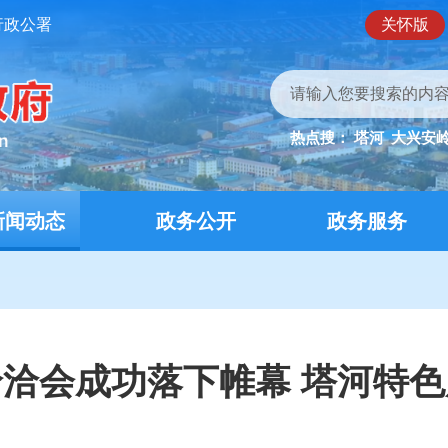
行政公署
关怀版
热点搜：
塔河
大兴安
新闻动态
政务公开
政务服务
洽会成功落下帷幕 塔河特