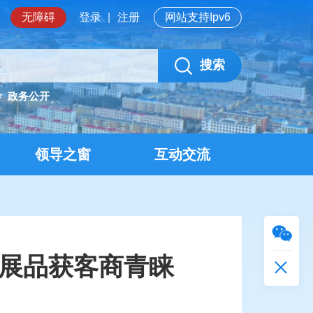
无障碍
登录
|
注册
网站支持Ipv6
搜索
岭
政务公开
领导之窗
互动交流
色展品获客商青睐