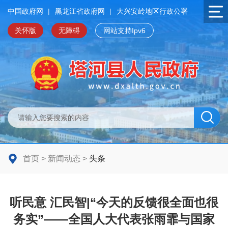
中国政府网
|
黑龙江省政府网
|
大兴安岭地区行政公署
关怀版
无障碍
网站支持Ipv6
首页
>
新闻动态
>
头条
听民意 汇民智|“今天的反馈很全面也很
务实”——全国人大代表张雨霏与国家