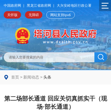
中国政府网
|
黑龙江省政府网
|
大兴安岭地区行政公署
关怀版
无障碍
网站支持Ipv6
首页
>
新闻动态
>
头条
第二场部长通道 回应关切真抓实干（现
场·部长通道）